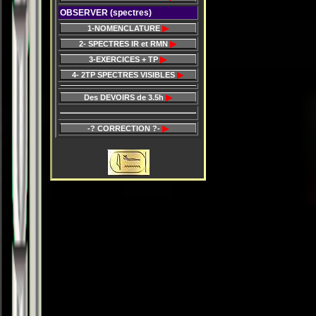
OBSERVER (spectres)
1-NOMENCLATURE
2- SPECTRES IR et RMN
3-EXERCICES + TP
4- 2TP SPECTRES VISIBLES
Des DEVOIRS de 3.5h
-? CORRECTION ?-