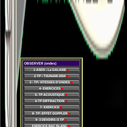
OBSERVER (ondes)
1-ASDS : La GALAXIE
2-TP : TSUNAMI 2004
3 - TP: VITESSES D'ONDES
4- EXERCICES
5: TP ACOUSTIQUE
6-TP DIFFRACTION
7- EXERCICE
8- TP: EFFET DOPPLER
9- 3 DEVOIRS /3 TP
EXERCICE BAC BLANC